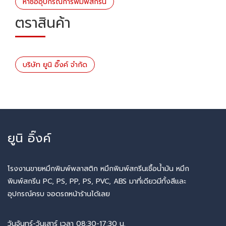
หาซื้ออุปกรณ์การพิมพ์สกรีน
ตราสินค้า
บริษัท ยูนิ อิ๊งค์ จำกัด
ยูนิ อิ๊งค์
โรงงานขายหมึกพิมพ์พลาสติก หมึกพิมพ์สกรีนเชื้อน้ำมัน หมึก
พิมพ์สกรีน PC, PS, PP, PS, PVC, ABS มาที่เดียวมีทั้งสีและ
อุปกรณ์ครบ จอดรถหน้าร้านได้เลย
วันจันทร์-วันเสาร์ เวลา 08:30-17:30 น.